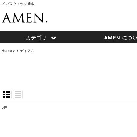
メンズウィッグ通販
カテゴリ
AMEN.につ
Home
>
ミディアム
5
件
表示数
:
並び順
: