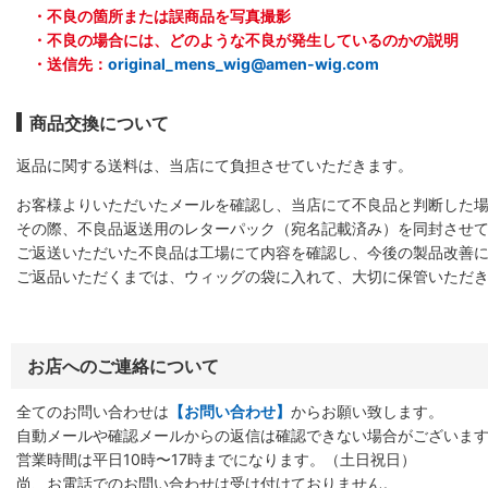
・不良の箇所または誤商品を写真撮影
・不良の場合には、どのような不良が発生しているのかの説明
・送信先：
original_mens_wig@amen-wig.com
商品交換について
返品に関する送料は、当店にて負担させていただきます。
お客様よりいただいたメールを確認し、当店にて不良品と判断した
その際、不良品返送用のレターパック（宛名記載済み）を同封させ
ご返送いただいた不良品は工場にて内容を確認し、今後の製品改善
ご返品いただくまでは、ウィッグの袋に入れて、大切に保管いただ
お店へのご連絡について
全てのお問い合わせは
【お問い合わせ】
からお願い致します。
自動メールや確認メールからの返信は確認できない場合がございま
営業時間は平日10時〜17時までになります。（土日祝日）
尚、お電話でのお問い合わせは受け付けておりません。