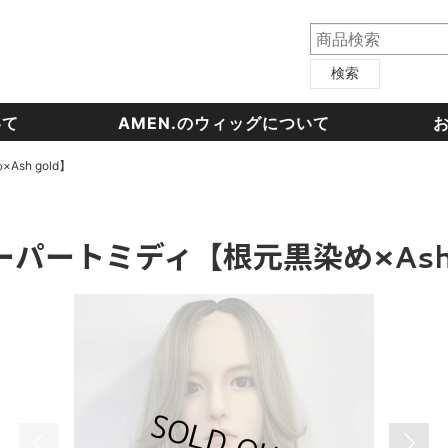
検索
いて
AMEN.のウィッグについて
h gold】
ートミディ【根元黒染め×Ash 