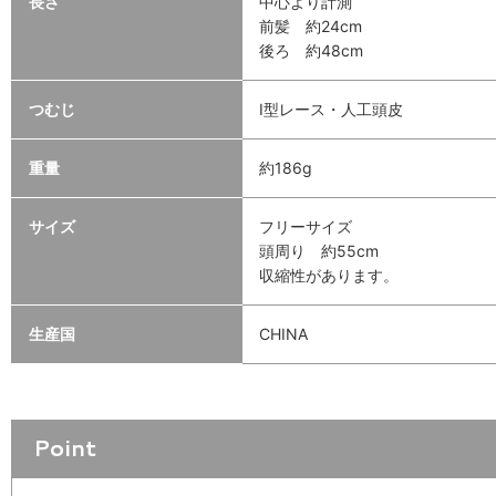
長さ
中心より計測
前髪 約24cm
後ろ 約48cm
つむじ
I型レース・人工頭皮
重量
約186g
サイズ
フリーサイズ
頭周り 約55cm
収縮性があります。
生産国
CHINA
Point